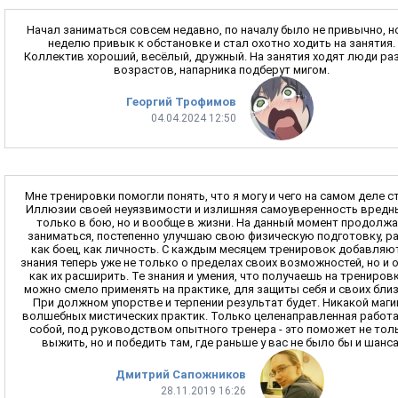
Начал заниматься совсем недавно, по началу было не привычно, н
неделю привык к обстановке и стал охотно ходить на занятия.
Коллектив хороший, весёлый, дружный. На занятия ходят люди ра
возрастов, напарника подберут мигом.
Георгий Трофимов
04.04.2024 12:50
Мне тренировки помогли понять, что я могу и чего на самом деле с
Иллюзии своей неуязвимости и излишняя самоуверенность вредн
только в бою, но и вообще в жизни. На данный момент продолж
заниматься, постепенно улучшаю свою физическую подготовку, р
как боец, как личность. С каждым месяцем тренировок добавляю
знания теперь уже не только о пределах своих возможностей, но и 
как их расширить. Те знания и умения, что получаешь на тренировк
можно смело применять на практике, для защиты себя и своих близ
При должном упорстве и терпении результат будет. Никакой маги
волшебных мистических практик. Только целенаправленная работа
собой, под руководством опытного тренера - это поможет не тол
выжить, но и победить там, где раньше у вас не было бы и шанса
Дмитрий Сапожников
28.11.2019 16:26