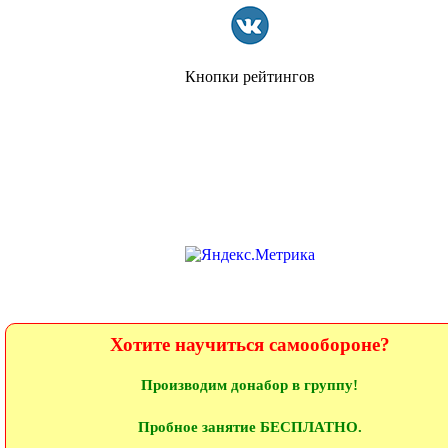
спортсмены
Полноконтактные
Комплексные
Универсальные
схватки
упражнения
защиты
Кнопки рейтингов
обучение боевому
боевой бросок
инструкторы ррб
искусству
обучение боевому
удары и броски ррб
инструкторы ррб
искусству
смешанные
кикбоксинг
армрестлинг
единоборства
тренировочные
спортивная борьба
боевое самбо
схватки
Хотите научиться самообороне?
Производим донабор в группу!
Пробное занятие БЕСПЛАТНО.