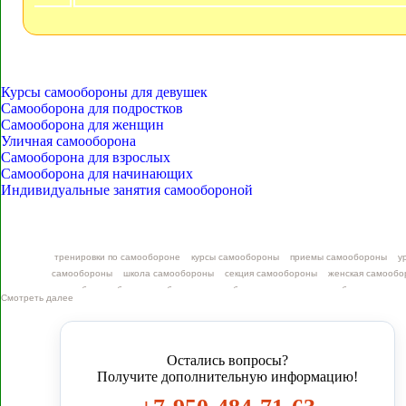
Курсы самообороны для девушек
Самооборона для подростков
Самооборона для женщин
Уличная самооборона
Самооборона для взрослых
Самооборона для начинающих
Индивидуальные занятия самообороной
тренировки по самообороне
курсы самообороны
приемы самообороны
у
самообороны
школа самообороны
секция самообороны
женская самообо
клуб самообороны
обучение самообороне
уличная самооборона
осн
Смотреть далее
самообороны
курсы самообороны для мужчин
самооборона для мужчин
с
самообороны для мужчин
уроки уличной самообороны
единоборства дл
взрослых
единоборства тюмень для взрослых
секции борьбы для взросл
Остались вопросы?
Получите дополнительную информацию!