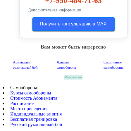
+7-950-484-71-63
Дополнительная информация
Получить консультацию в MAX
Вам может быть интересно
Армейский
Женская
Спортивные
рукопашный бой
самооборона
единоборства
Смотреть все
Штыковой бой
Ножевой бой
Защита от ножа
Самооборона:
Приемы
Секции рукопашного
Курсы самообороны
Схватки на ножах
самозащиты
боя
Стоимость Абонемента
Расписание
Место проведения
Клубы
Всеросийские
Профессиональны
Индивидуальные занятия
самообороны
соревнования
турниры
Бесплатная тренировка
Русский рукопашный бой
Профессиональные
Боевые искусства
Клуб динамо