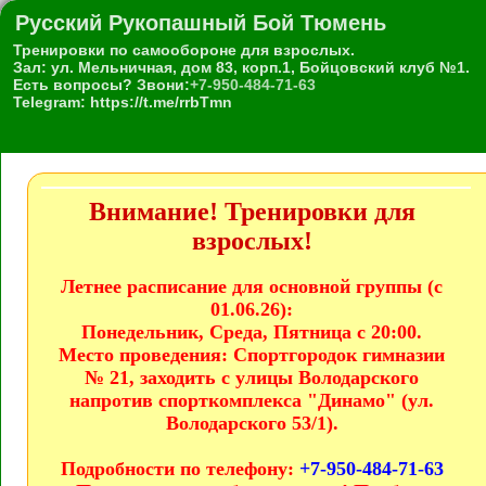
Русский Рукопашный Бой Тюмень
Тренировки по самообороне для взрослых.
Зал: ул. Мельничная, дом 83, корп.1, Бойцовский клуб №1.
Есть вопросы? Звони:
+7-950-484-71-63
Telegram: https://t.me/rrbTmn
Внимание! Тренировки для
взрослых!
Летнее расписание для основной группы (с
01.06.26):
Понедельник, Среда, Пятница с 20:00.
Место проведения:
Спортгородок гимназии
№ 21, заходить с улицы Володарского
напротив спорткомплекса "Динамо" (ул.
Володарского 53/1).
Подробности по телефону:
+7-950-484-71-63