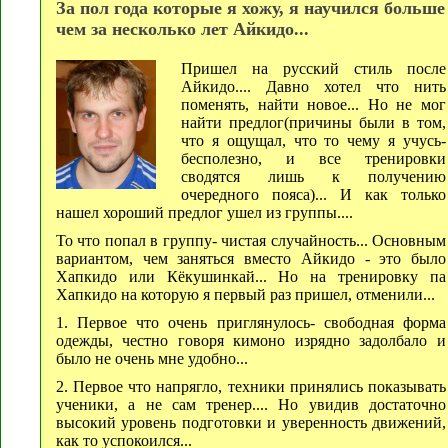
За пол года которые я хожу, я научился больше
чем за несколько лет Айкидо...
Пришел на русский стиль после
Айкидо.... Давно хотел что нить
поменять, найти новое... Но не мог
найти предлог(причины были в том,
что я ощущал, что то чему я учусь-
бесполезно, и все тренировки
сводятся лишь к получению
очередного пояса)... И как только
нашел хороший предлог ушел из группы....
То что попал в группу- чистая случайность... Основным
вариантом, чем заняться вместо Айкидо - это было
Хапкидо или Кёкушинкай... Но на тренировку па
Хапкидо на которую я первый раз пришел, отменили...
1. Первое что очень приглянулось- свободная форма
одежды, честно говоря кимоно изрядно задолбало и
было не очень мне удобно...
2. Первое что напрягло, техники принялись показывать
ученики, а не сам тренер.... Но увидив достаточно
высокий уровень подготовки и уверенность движений,
как то успокоился...