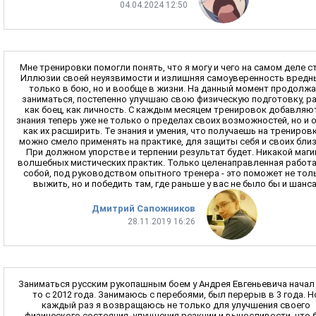
04.04.2024 12:50
Мне тренировки помогли понять, что я могу и чего на самом деле с
Иллюзии своей неуязвимости и излишняя самоуверенность вредн
только в бою, но и вообще в жизни. На данный момент продолж
заниматься, постепенно улучшаю свою физическую подготовку, р
как боец, как личность. С каждым месяцем тренировок добавляю
знания теперь уже не только о пределах своих возможностей, но и 
как их расширить. Те знания и умения, что получаешь на тренировк
можно смело применять на практике, для защиты себя и своих близ
При должном упорстве и терпении результат будет. Никакой маги
волшебных мистических практик. Только целенаправленная работа
собой, под руководством опытного тренера - это поможет не тол
выжить, но и победить там, где раньше у вас не было бы и шанса
Дмитрий Сапожников
28.11.2019 16:26
Заниматься русским рукопашным боем у Андрея Евгеньевича начал 
то с 2012 года. Занимаюсь с перебоями, был перерыв в 3 года. Н
каждый раз я возвращаюсь не только для улучшения своего
физического состояния, улучшения реакции и выносливости, что 