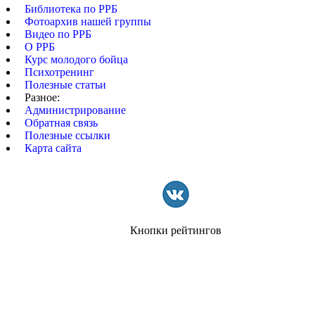
удары и броски ррб
инструкторы ррб
Библиотека по РРБ
искусству
Фотоархив нашей группы
Видео по РРБ
смешанные
О РРБ
кикбоксинг
армрестлинг
единоборства
Курс молодого бойца
Психотренинг
тренировочные
Полезные статьи
спортивная борьба
боевое самбо
схватки
Разное:
Администрирование
Обратная связь
Полезные ссылки
Карта сайта
Кнопки рейтингов