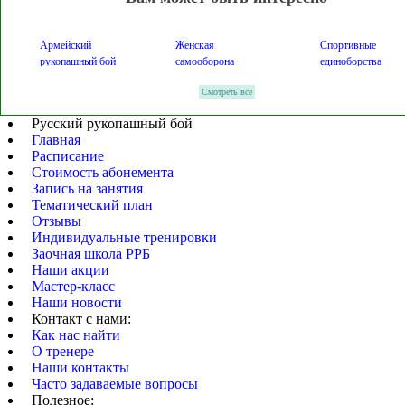
Армейский
Женская
Спортивные
рукопашный бой
самооборона
единоборства
Смотреть все
Штыковой бой
Ножевой бой
Защита от ножа
Русский рукопашный бой
Приемы
Секции рукопашного
Главная
Схватки на ножах
самозащиты
боя
Расписание
Стоимость абонемента
Запись на занятия
Клубы
Всеросийские
Профессиональны
Тематический план
самообороны
соревнования
турниры
Отзывы
Индивидуальные тренировки
Профессиональные
Боевые искусства
Клуб динамо
Заочная школа РРБ
спортсмены
Наши акции
Мастер-класс
Полноконтактные
Комплексные
Универсальные
Наши новости
схватки
упражнения
защиты
Контакт с нами:
Как нас найти
обучение боевому
О тренере
боевой бросок
инструкторы ррб
искусству
Наши контакты
Часто задаваемые вопросы
Полезное:
обучение боевому