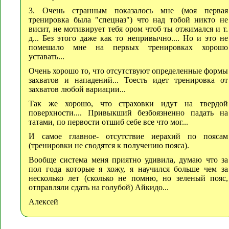
3. Очень странным показалось мне (моя первая
тренировка была "спецназ") что над тобой никто не
висит, не мотивирует тебя ором чтоб ты отжимался и т.
д... Без этого даже как то непривычно.... Но и это не
помешало мне на первых тренировках хорошо
уставать...
Очень хорошо то, что отсутствуют определенные формы
захватов и нападений... Тоесть идет тренировка от
захватов любой вариации...
Так же хорошо, что страховки идут на твердой
поверхности.... Привыкший безбоязненно падать на
татами, по первости отшиб себе все что мог...
И самое главное- отсутствие иерахий по поясам
(тренировки не сводятся к получению пояса).
Вообще система меня приятно удивила, думаю что за
пол года которые я хожу, я научился больше чем за
несколько лет (сколько не помню, но зеленый пояс,
отправляли сдать на голубой) Айкидо...
Алексей