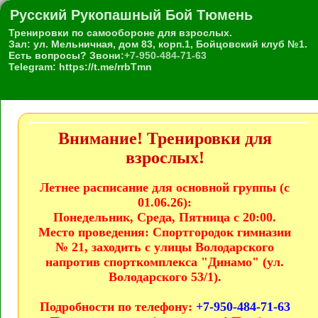
Русский Рукопашный Бой Тюмень
Тренировки по самообороне для взрослых.
Зал: ул. Мельничная, дом 83, корп.1, Бойцовский клуб №1.
Есть вопросы? Звони:
+7-950-484-71-63
Telegram: https://t.me/rrbTmn
Внимание! Тренировки для
взрослых!
Летнее расписание для основной группы (с
01.06.26):
Понедельник, Среда, Пятница с 20:00.
Место проведения:
Спортгородок гимназии
№ 21, заходить с улицы Володарского
напротив спорткомплекса "Динамо" (ул.
Володарского 53/1).
Подробности по телефону:
+7-950-484-71-63