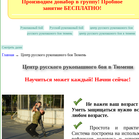
Производим донабор в группу! Пробное
занятие БЕСПЛАТНО!
Рукопашный бой
Русский рукопашный бой
центр русского рукопашного боя
русского рукопашного боя тюмень
центр русского рукопашного боя в тюмени
Смотреть далее
Главная
→ Центр русского рукопашного боя Тюмень
Центр русского рукопашного боя в Тюмени
Научиться может каждый! Начни сейчас!
Не важен ваш возраст 
Уметь защищаться нужно вс
любом возрасте.
Простота и практич
Система построена на исполь
рефлексов человека и естест